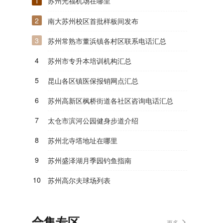
1
苏州光福机场在哪里
2
南大苏州校区首批样板间发布
3
苏州常熟市董浜镇各村区联系电话汇总
4
苏州市专升本培训机构汇总
5
昆山各区镇医保报销网点汇总
6
苏州高新区枫桥街道各社区咨询电话汇总
7
太仓市滨河公园健身步道介绍
8
苏州北寺塔地址在哪里
9
苏州盛泽湖月季园钓鱼指南
10
苏州高尔夫球场列表
合集专区
更多