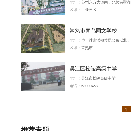
地址：
苏州东方大道南，北邻独墅湖
区域：
工业园区
常熟市青鸟同文学校
地址：
位于沙家浜镇常昆公路以北，
园对面
区域：
常熟市
吴江区松陵高级中学
地址：
吴江市松陵高级中学
电话：
63000468
1
推荐专题