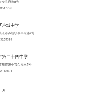
太仓县府街8号
53517796
区芦墟中学
吴江市芦墟镇泰丰东路2号
63255389
市第二十四中学
苏州市东中市久福里7号
82112804
一页