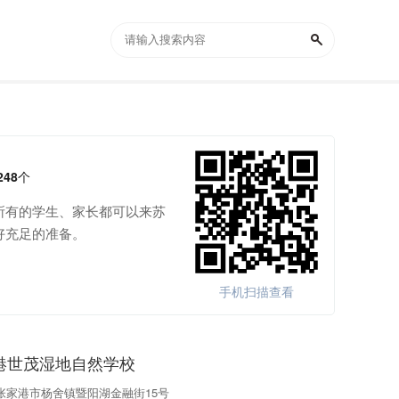
248
个
所有的学生、家长都可以来苏
好充足的准备。
手机扫描查看
港世茂湿地自然学校
张家港市杨舍镇暨阳湖金融街15号