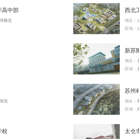
学高中部
西北
浒路北
地址：
区域：
新苏
地址：
区域：
苏州
河北
地址：
区域：
学校
太仓