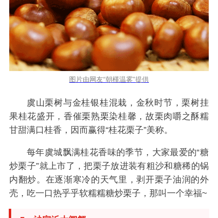
图片由网友“朝槿温雾”提供
虞山栗树与金桂银桂混栽，金秋时节，栗树挂
果桂花盛开，香催栗熟栗染桂馨，故栗肉嚼之酥糯
甘甜满口桂香，因而赢得“桂花栗子”美称。
每年虞城飘满桂花香味的季节，大家最爱的“糖
炒栗子”就上市了，把栗子放进装有粗沙和糖稀的锅
内翻炒。在逐渐寒冷的天气里，剥开栗子油润的外
壳，吃一口热乎乎软糯糯糖炒栗子，那叫一个幸福~