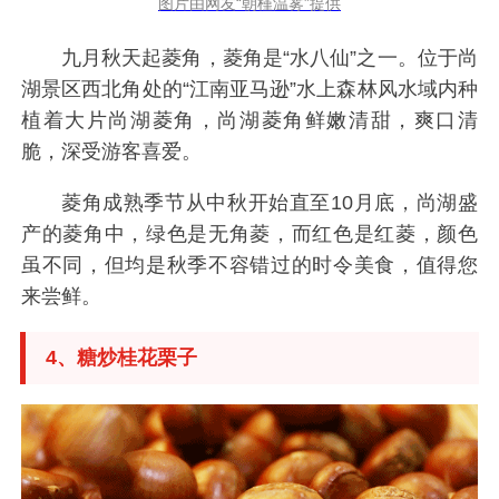
图片由网友“朝槿温雾”提供
九月秋天起菱角，菱角是“水八仙”之一。位于尚
湖景区西北角处的“江南亚马逊”水上森林风水域内种
植着大片尚湖菱角，尚湖菱角鲜嫩清甜，爽口清
脆，深受游客喜爱。
菱角成熟季节从中秋开始直至10月底，尚湖盛
产的菱角中，绿色是无角菱，而红色是红菱，颜色
虽不同，但均是秋季不容错过的时令美食，值得您
来尝鲜。
4、糖炒桂花栗子