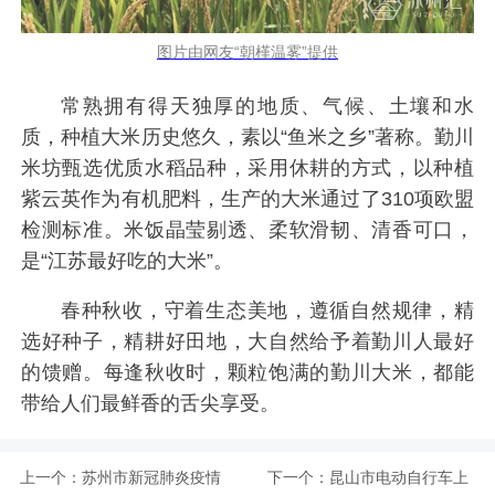
图片由网友“朝槿温雾”提供
常熟拥有得天独厚的地质、气候、土壤和水
质，种植大米历史悠久，素以“鱼米之乡”著称。勤川
米坊甄选优质水稻品种，采用休耕的方式，以种植
紫云英作为有机肥料，生产的大米通过了310项欧盟
检测标准。米饭晶莹剔透、柔软滑韧、清香可口，
是“江苏最好吃的大米”。
春种秋收，守着生态美地，遵循自然规律，精
选好种子，精耕好田地，大自然给予着勤川人最好
的馈赠。每逢秋收时，颗粒饱满的勤川大米，都能
带给人们最鲜香的舌尖享受。
上一个：
苏州市新冠肺炎疫情
下一个：
昆山市电动自行车上