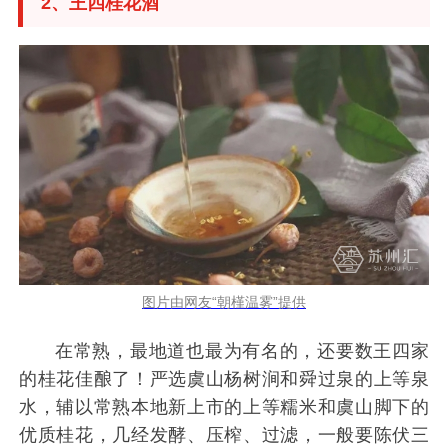
2、王四桂花酒
图片由网友“朝槿温雾”提供
在常熟，最地道也最为有名的，还要数王四家
的桂花佳酿了！严选虞山杨树涧和舜过泉的上等泉
水，辅以常熟本地新上市的上等糯米和虞山脚下的
优质桂花，几经发酵、压榨、过滤，一般要陈伏三