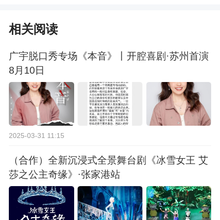
防控指挥机构电话汇
牌照地点汇总
相关阅读
总
广宇脱口秀专场《本音》丨开腔喜剧·苏州首演
8月10日
2025-03-31 11:15
（合作）全新沉浸式全景舞台剧《冰雪女王 艾
莎之公主奇缘》·张家港站