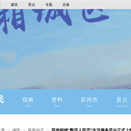
通
|
建筑
|
景点
|
专题
|
合集
民
指南
资料
苏州市
景点
Guide
Point
Suzhou
Sight Spot
文章
便民
最新动态
苏州相城“数字人民币”生活服务平台正式上