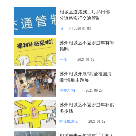
相城区道路施工1月8日部
分道路实行交通管制
旧
2020-01-03
苏州相城区不返乡过年有补
贴吗
一凡
2021-01-12
苏州相城开展“我爱祖国海
疆”海航主题展
信仰之名i
2021-09-23
苏州相城区不返乡过年补贴
多少钱
唯莪獨譐℡
2021-01-12
充
板
相城未来三年将建近万套人