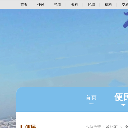
首页
|
便民
|
指南
|
资料
|
区域
|
机构
|
交
便
首页
Home
便民
当前位置：
苏州汇