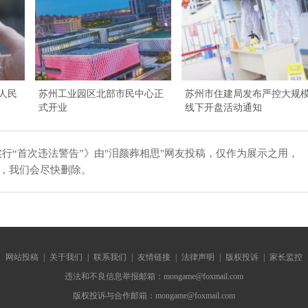
字人民
苏州工业园区北部市民中心正
苏州市住建局发布严控大规
式开业
线下开盘活动通知
行“首次违法警告”》由"泪颜葬相思"网友投稿，仅作为展示之用，
知，我们会尽快删除。
网站投稿
|
关于我们
|
联系我们
|
友情链接
|
法律声明
|
版权投诉
|
家长监控
违法和不良信息举报邮箱：mongame@foxmail.com
版权投诉与合作邮箱：mongame@foxmail.com