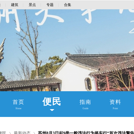
通
|
建筑
|
景点
|
专题
|
合集
便民
首页
指南
资料
Home
Guide
Point
便民
最新动态
苏州8月3日起9类一般违法行为将实行“首次违法警告