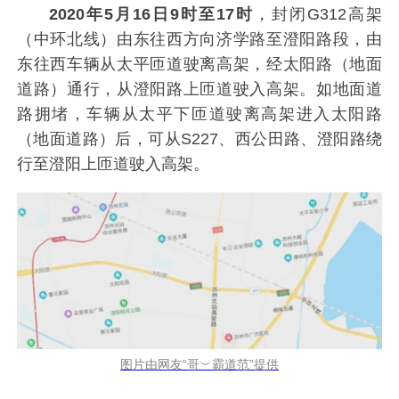
2020年5月16日9时至17时
，封闭G312高架
（中环北线）由东往西方向济学路至澄阳路段，由
东往西车辆从太平匝道驶离高架，经太阳路（地面
道路）通行，从澄阳路上匝道驶入高架。如地面道
路拥堵，车辆从太平下匝道驶离高架进入太阳路
（地面道路）后，可从S227、西公田路、澄阳路绕
行至澄阳上匝道驶入高架。
图片由网友“哥︶霸道范”提供