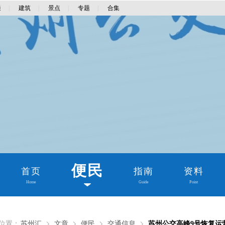
通
|
建筑
|
景点
|
专题
|
合集
便民
首页
指南
资料
Home
Guide
Point
位置：
苏州汇
文章
便民
交通信息
苏州公交高峰9号恢复运