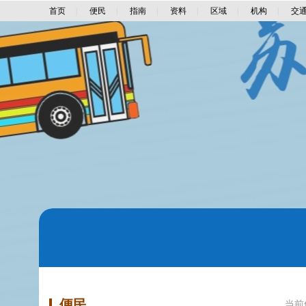
首页
|
便民
|
指南
|
资料
|
区域
|
机构
|
交
便民
当前