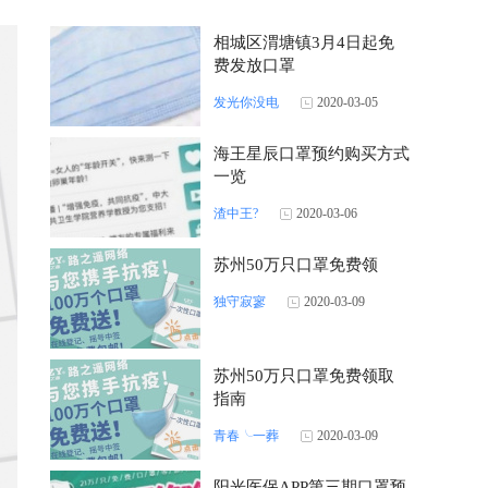
相城区渭塘镇3月4日起免
费发放口罩
发光你没电
2020-03-05
海王星辰口罩预约购买方式
一览
渣中王?
2020-03-06
苏州50万只口罩免费领
独守寂寥
2020-03-09
苏州50万只口罩免费领取
指南
青春╰一葬
2020-03-09
阳光医保APP第三期口罩预