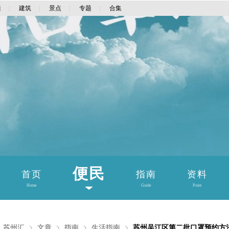
通
|
建筑
|
景点
|
专题
|
合集
便民
首页
指南
资料
Home
Guide
Point
：
苏州汇
文章
指南
生活指南
苏州吴江区第二批口罩预约方