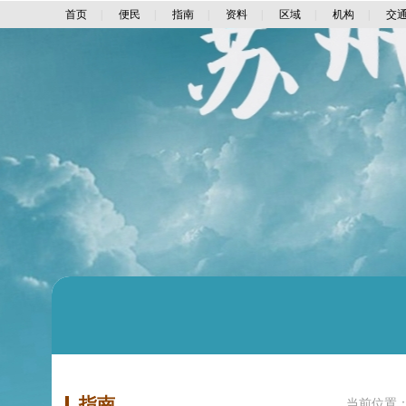
首页
|
便民
|
指南
|
资料
|
区域
|
机构
|
交
指南
当前位置