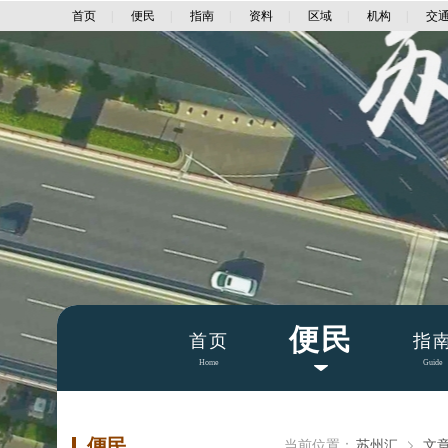
首页
|
便民
|
指南
|
资料
|
区域
|
机构
|
交
便民
首页
指
Home
Guide
便民
当前位置：
苏州汇
文