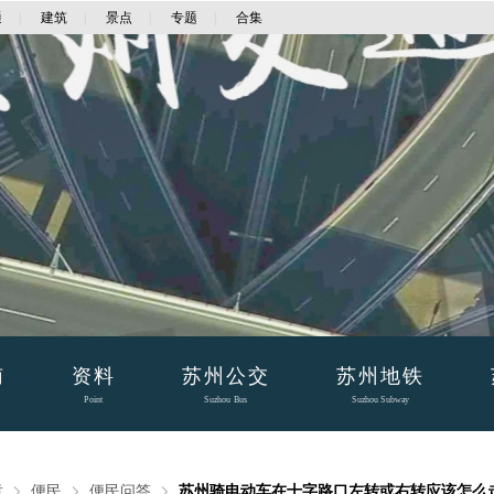
通
|
建筑
|
景点
|
专题
|
合集
南
资料
苏州公交
苏州地铁
Point
Suzhou Bus
Suzhou Subway
章
便民
便民问答
苏州骑电动车在十字路口左转或右转应该怎么