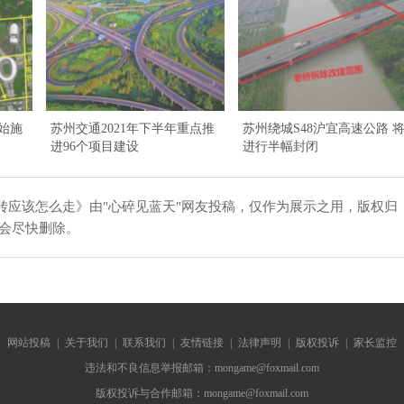
始施
苏州交通2021年下半年重点推
苏州绕城S48沪宜高速公路 
进96个项目建设
进行半幅封闭
应该怎么走》由"心碎见蓝天"网友投稿，仅作为展示之用，版权归
们会尽快删除。
网站投稿
|
关于我们
|
联系我们
|
友情链接
|
法律声明
|
版权投诉
|
家长监控
违法和不良信息举报邮箱：mongame@foxmail.com
版权投诉与合作邮箱：mongame@foxmail.com