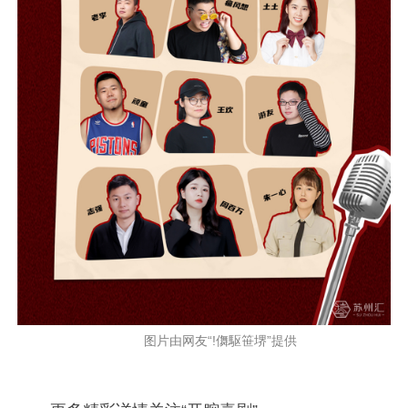
图片由网友“!儛駆笹堺”提供