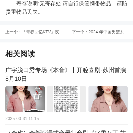
寄存说明:无寄存处,请自行保管携带物品，谨防
贵重物品丢失。
上一个：
「青春回忆KTV」夜
下一个：
2024 年中国男篮系
猫俱乐部派对 酒水畅
列热身赛
相关阅读
饮
广宇脱口秀专场《本音》丨开腔喜剧·苏州首演
8月10日
2025-03-31 11:15
（合作）全新沉浸式全景舞台剧《冰雪女王 艾