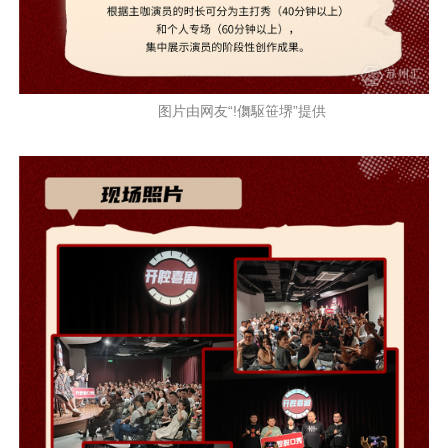
图片由网友“!儛駆笹堺”提供