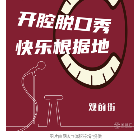
图片由网友“!儛駆笹堺”提供