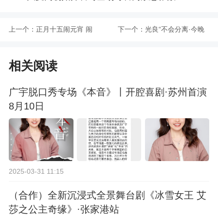
上一个：
正月十五闹元宵 闹
下一个：
光良“不会分离·今晚
MUSIC 开放舞台日
我不孤独3.0”巡回演
相关阅读
唱会-苏州站
广宇脱口秀专场《本音》丨开腔喜剧·苏州首演
8月10日
2025-03-31 11:15
（合作）全新沉浸式全景舞台剧《冰雪女王 艾
莎之公主奇缘》·张家港站