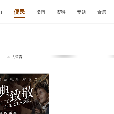
便民
页
指南
资料
专题
合集
去留言