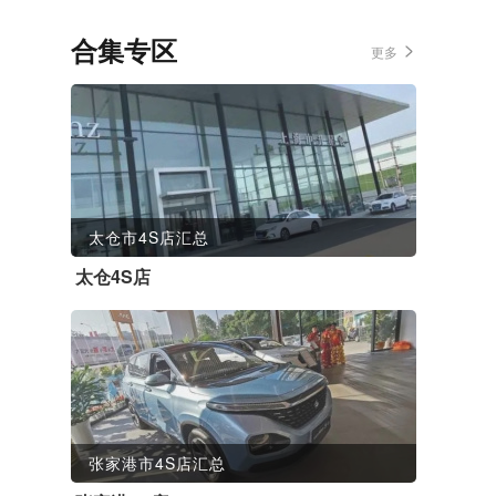
合集专区
更多
太仓市4S店汇总
太仓4S店
张家港市4S店汇总