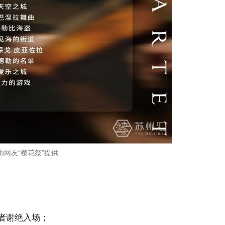
由网友“樱花祭”提供
者谢绝入场；