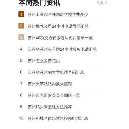
本周热门资讯
更多
1
苏州工业园区外国语学校学费多少
2
苏州燃气公司24小时电话号码汇总
3
苏州40项交通轻微违法免罚清单一览
4
江苏省苏州火车站24小时服务电话汇总
5
苏州怎么去普陀山
6
江苏省苏州的大学电话号码汇总
7
苏州火车站站内换乘流程
8
苏州久光百货会员卡期限一览
9
苏州鸡头米烹饪方法推荐
10
苏州相城区供水紧急报修电话汇总