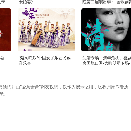
主奇
未婚妻》
院第二届演出季 中国歌剧
院 歌剧《白毛女》
会
"紫凤鸣乐"中国女子乐团民族
沈清专场「清年危机」喜
音乐会
盒国脱口秀-大咖明星专场-
州站
预约》由"爱意萧萧"网友投稿，仅作为展示之用，版权归原作者所
除。