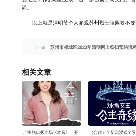
尚。
以上就是清明节个人参观苏州烈士陵园要不要
苏州市相城区2023年清明网上祭扫预约流
上一篇：
相关文章
广宇脱口秀专场《本音》丨开
（合作）全新沉浸式全景