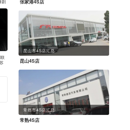
张家港4S店
舞剧
昆山市4S店汇总
剧联
昆山4S店
苏
常熟市4S店汇总
常熟4S店