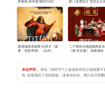
腔喜剧·苏州首演8月10日
剧《冰雪女王 艾莎之公
缘》·张家港站
新现场高清放映 纪录片《提
二十四伎乐戏剧国风音乐
香：色彩帝国》（合作）
《唐·宫乐宴》·张家港站
本站声明：
本站《清明节个人参观苏州烈士陵园要不要
有; 如果侵犯了您的权益，请来信告知，我们会尽快删