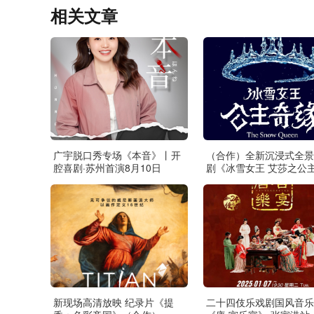
相关文章
广宇脱口秀专场《本音》丨开
（合作）全新沉浸式全景
腔喜剧·苏州首演8月10日
剧《冰雪女王 艾莎之公
缘》·张家港站
新现场高清放映 纪录片《提
二十四伎乐戏剧国风音乐