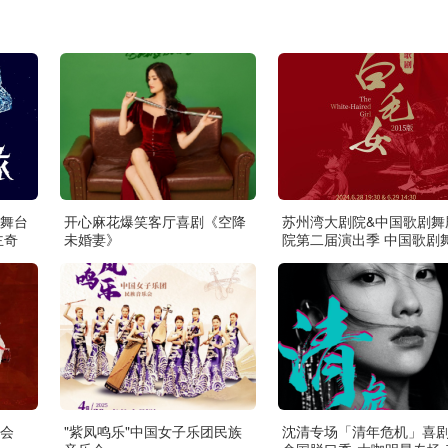
舞台
开心麻花爆笑客厅喜剧《空降
苏州湾大剧院&中国歌剧舞
主奇
未婚妻》
院第二届演出季 中国歌剧
院 歌剧《白毛女》
会
"紫凤鸣乐"中国女子乐团民族
沈清专场「清年危机」喜