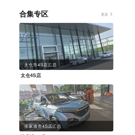
合集专区
更多
太仓市4S店汇总
太仓4S店
张家港市4S店汇总