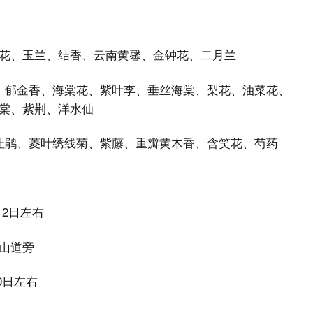
花、玉兰、结香、云南黄馨、金钟花、二月兰
、郁金香、海棠花、紫叶李、垂丝海棠、梨花、油菜花、
棠、紫荆、洋水仙
杜鹃、菱叶绣线菊、紫藤、重瓣黄木香、含笑花、芍药
12日左右
山道旁
0日左右