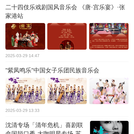
二十四伎乐戏剧国风音乐会 《唐·宫乐宴》·张
家港站
2025-03-29 14:47
"紫凤鸣乐"中国女子乐团民族音乐会
2025-03-29 13:33
沈清专场「清年危机」喜剧联
盒国脱口秀-大咖明星专场-苏