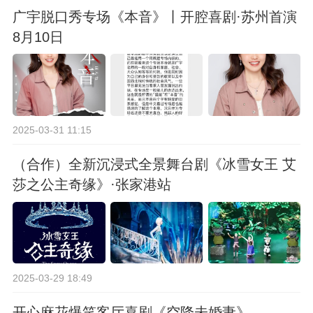
广宇脱口秀专场《本音》丨开腔喜剧·苏州首演
8月10日
2025-03-31 11:15
（合作）全新沉浸式全景舞台剧《冰雪女王 艾
莎之公主奇缘》·张家港站
2025-03-29 18:49
开心麻花爆笑客厅喜剧《空降未婚妻》